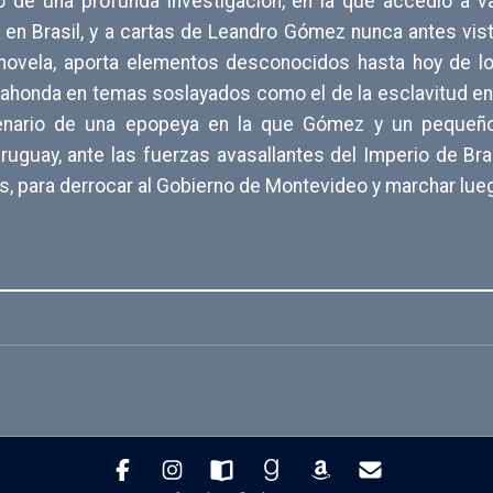
o de una profunda investigación, en la que accedió a 
en Brasil, y a cartas de Leandro Gómez nunca antes vista
 novela, aporta elementos desconocidos hasta hoy de lo
ahonda en temas soslayados como el de la esclavitud en B
cenario de una epopeya en la que Gómez y un pequeño 
ruguay, ante las fuerzas avasallantes del Imperio de Bras
, para derrocar al Gobierno de Montevideo y marchar lue