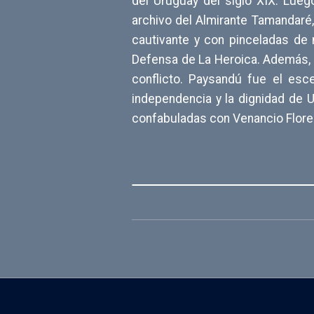
del Uruguay del siglo XIX. Lueg
archivo del Almirante Tamandaré, 
cautivante y con pinceladas de
Defensa de La Heroica. Además, 
conflicto. Paysandú fue el es
independencia y la dignidad de U
confabuladas con Venancio Flores