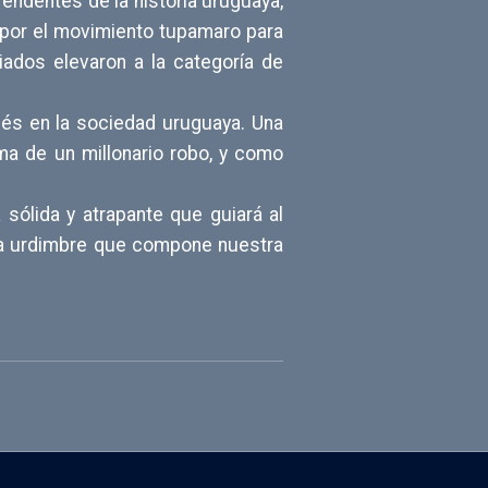
endentes de la historia uruguaya,
do por el movimiento tupamaro para
iados elevaron a la categoría de
ués en la sociedad uruguaya. Una
ma de un millonario robo, y como
 sólida y atrapante que guiará al
eja urdimbre que compone nuestra