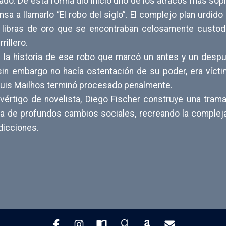
do. De esta forma dio inicio uno de los atracos más sopr
nsa a llamarlo “El robo del siglo”. El complejo plan urdi
s libras de oro que se encontraban celosamente custod
rillero.
s la historia de ese robo que marcó un antes y un desp
sin embargo no hacía ostentación de su poder, era vícti
Luis Mailhos terminó procesado penalmente.
vértigo de novelista, Diego Fischer construye una trama
oca de profundos cambios sociales, recreando la compl
dicciones.