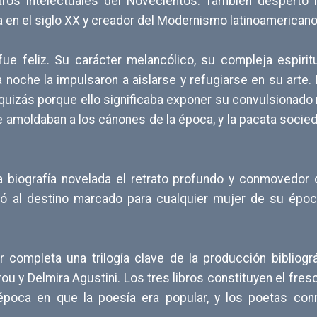
otros intelectuales del Novecientos. También despertó 
 en el siglo XX y creador del Modernismo latinoamericano
ue feliz. Su carácter melancólico, su compleja espirit
la noche la impulsaron a aislarse y refugiarse en su art
o, quizás porque ello significaba exponer su convulsionad
se amoldaban a los cánones de la época, y la pacata socie
a biografía novelada el retrato profundo y conmovedor 
ió al destino marcado para cualquier mujer de su époc
er completa una trilogía clave de la producción bibliog
ou y Delmira Agustini. Los tres libros constituyen el fr
a época en que la poesía era popular, y los poetas c