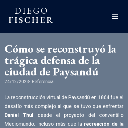
DIEGO
FISCHER
Cómo se reconstruyó la
trágica defensa de la
ciudad de Paysandú
24/12/2023
•
Referencia
La reconstrucción virtual de Paysandú en 1864 fue el
desafío más complejo al que se tuvo que enfrentar
Daniel Thul
desde el proyecto del conventillo
Mediomundo. Incluso más que la
recreación de la